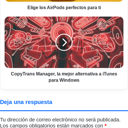
Elige los AirPods perfectos para ti
CopyTrans
Manager,
la
mejor
alternativa
a
iTunes
para
Windows
CopyTrans Manager, la mejor alternativa a iTunes
para Windows
Deja una respuesta
Tu dirección de correo electrónico no será publicada.
Los campos obligatorios están marcados con
*