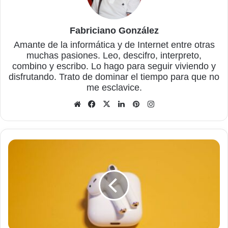
Fabriciano González
Amante de la informática y de Internet entre otras
muchas pasiones. Leo, descifro, interpreto,
combino y escribo. Lo hago para seguir viviendo y
disfrutando. Trato de dominar el tiempo para que no
me esclavice.
Sitio
Facebook
X
LinkedIn
Pinterest
Instagram
web
Elige
los
AirPods
perfectos
para
ti