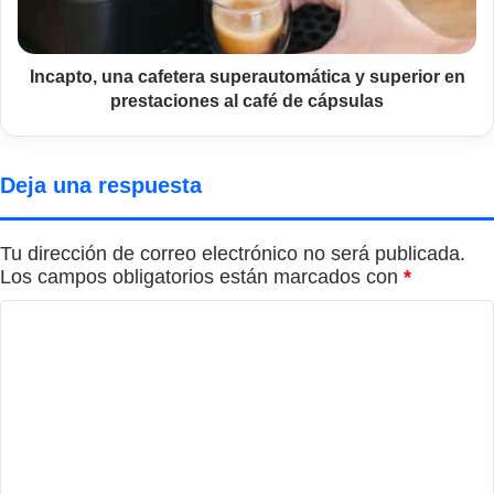
en
prestaciones
al
café
Incapto, una cafetera superautomática y superior en
de
prestaciones al café de cápsulas
cápsulas
Deja una respuesta
Tu dirección de correo electrónico no será publicada.
Los campos obligatorios están marcados con
*
C
o
m
e
n
t