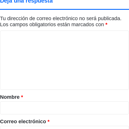
Deja una respuesta
Tu dirección de correo electrónico no será publicada.
Los campos obligatorios están marcados con
*
C
o
m
e
n
t
a
r
Nombre
*
i
o
*
Correo electrónico
*