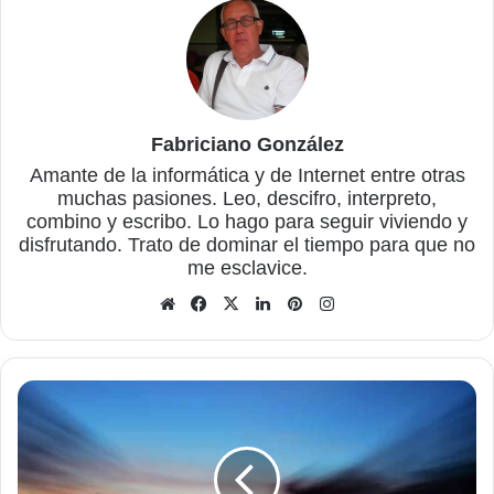
Fabriciano González
Amante de la informática y de Internet entre otras
muchas pasiones. Leo, descifro, interpreto,
combino y escribo. Lo hago para seguir viviendo y
disfrutando. Trato de dominar el tiempo para que no
me esclavice.
Sitio
Facebook
X
LinkedIn
Pinterest
Instagram
web
WP
Fastest
Cache,
un
potente