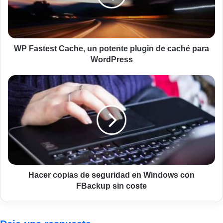
plugin
de
caché
para
WordPress
WP Fastest Cache, un potente plugin de caché para
WordPress
Hacer
copias
de
seguridad
en
Windows
con
FBackup
sin
coste
Hacer copias de seguridad en Windows con
FBackup sin coste