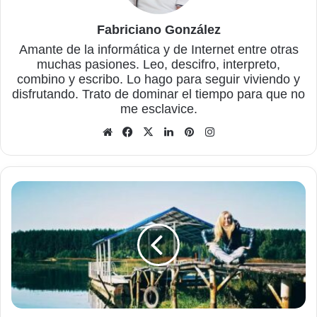
Fabriciano González
Amante de la informática y de Internet entre otras
muchas pasiones. Leo, descifro, interpreto,
combino y escribo. Lo hago para seguir viviendo y
disfrutando. Trato de dominar el tiempo para que no
me esclavice.
Sitio
Facebook
X
LinkedIn
Pinterest
Instagram
web
El
sentido
de
la
conducta
compleja
y
de
sus