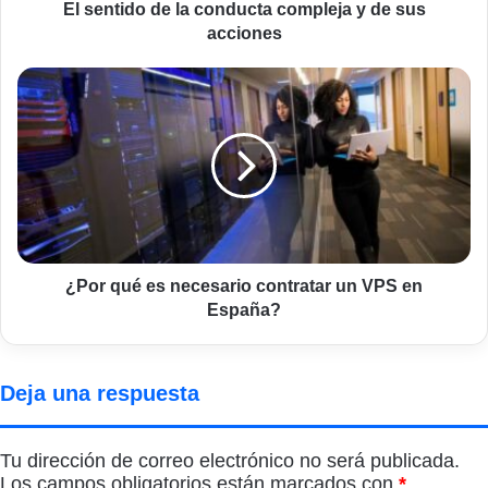
acciones
El sentido de la conducta compleja y de sus
acciones
¿Por
qué
es
necesario
contratar
un
VPS
en
España?
¿Por qué es necesario contratar un VPS en
España?
Deja una respuesta
Tu dirección de correo electrónico no será publicada.
Los campos obligatorios están marcados con
*