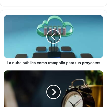
web
La
nube
pública
como
trampolín
para
tus
proyectos
La nube pública como trampolín para tus proyectos
Aplicación
para
despertarte
por
la
mañana