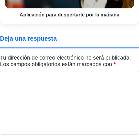
Aplicación para despertarte por la mañana
Deja una respuesta
Tu dirección de correo electrónico no será publicada.
Los campos obligatorios están marcados con
*
C
o
m
e
n
t
a