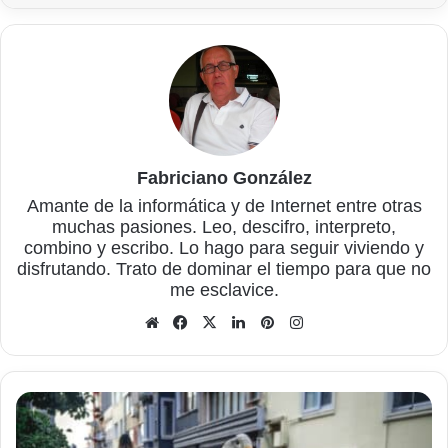
Fabriciano González
Amante de la informática y de Internet entre otras
muchas pasiones. Leo, descifro, interpreto,
combino y escribo. Lo hago para seguir viviendo y
disfrutando. Trato de dominar el tiempo para que no
me esclavice.
Sitio
Facebook
X
LinkedIn
Pinterest
Instagram
web
DuckDuckGo,
el
buscador