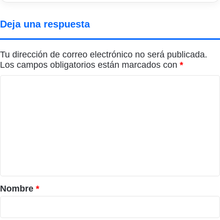
Deja una respuesta
Tu dirección de correo electrónico no será publicada.
Los campos obligatorios están marcados con
*
C
o
m
e
n
t
a
r
Nombre
*
i
o