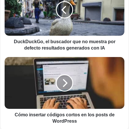
que
no
muestra
por
defecto
resultados
generados
DuckDuckGo, el buscador que no muestra por
con
defecto resultados generados con IA
IA
Cómo
insertar
códigos
cortos
en
los
posts
de
WordPress
Cómo insertar códigos cortos en los posts de
WordPress