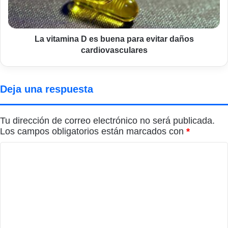
evitar
daños
cardiovasculares
La vitamina D es buena para evitar daños
cardiovasculares
Deja una respuesta
Tu dirección de correo electrónico no será publicada.
Los campos obligatorios están marcados con
*
C
o
m
e
n
t