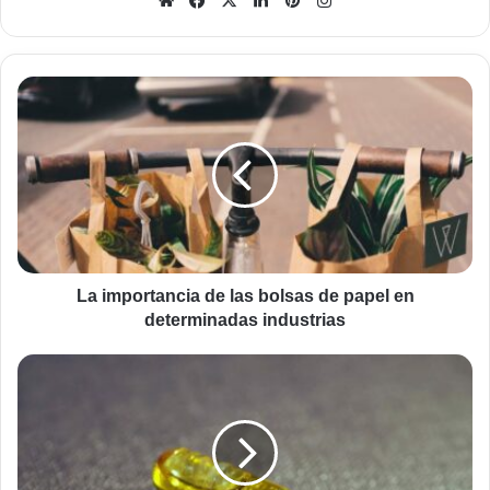
web
La
importancia
de
las
bolsas
de
papel
en
determinadas
industrias
La importancia de las bolsas de papel en
determinadas industrias
La
vitamina
D
es
buena
para