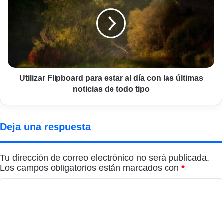
para
estar
al
día
con
las
últimas
noticias
Utilizar Flipboard para estar al día con las últimas
de
noticias de todo tipo
todo
tipo
Deja una respuesta
Tu dirección de correo electrónico no será publicada.
Los campos obligatorios están marcados con
*
C
o
m