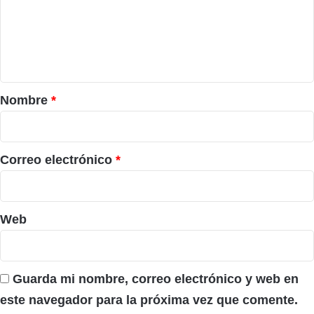
e
n
t
a
r
Nombre
*
i
o
*
Correo electrónico
*
Web
Guarda mi nombre, correo electrónico y web en
este navegador para la próxima vez que comente.