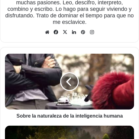
muchas pasiones. Leo, descifro, interpreto,
combino y escribo. Lo hago para seguir viviendo y
disfrutando. Trato de dominar el tiempo para que no
me esclavice.
Sitio
Facebook
X
LinkedIn
Pinterest
Instagram
web
Sobre
la
naturaleza
de
la
inteligencia
humana
Sobre la naturaleza de la inteligencia humana
Utilizar
Flipboard