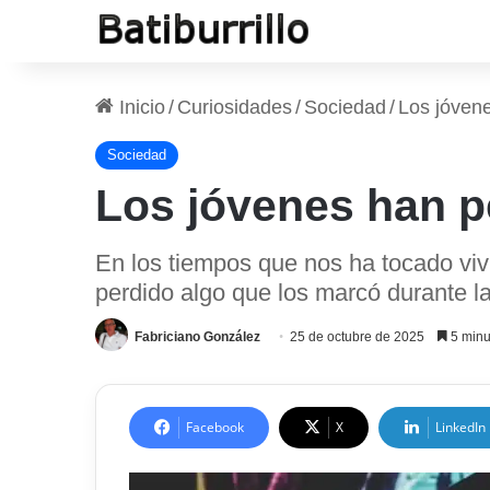
Inicio
/
Curiosidades
/
Sociedad
/
Los jóvene
Sociedad
Los jóvenes han pe
En los tiempos que nos ha tocado viv
perdido algo que los marcó durante lar
Fabriciano González
25 de octubre de 2025
5 minu
Facebook
X
LinkedIn