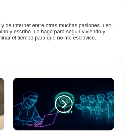
 y de Internet entre otras muchas pasiones. Leo,
bino y escribo. Lo hago para seguir viviendo y
minar el tiempo para que no me esclavice.
am
ChatGPT
para
mejorar
mi
español
profesional
—
Clientes
pagan