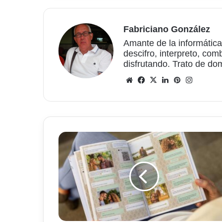
Fabriciano González
Amante de la informática
descifro, interpreto, com
disfrutando. Trato de do
Sitio
Facebook
X
LinkedIn
Pinterest
Instagr
web
Transforma
tus
chats
favoritos
en
un
libro