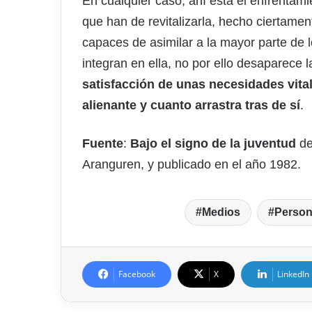
En cualquier caso, ahí está el enfrentam
que han de revitalizarla, hecho ciertame
capaces de asimilar a la mayor parte de 
integran en ella, no por ello desaparece 
satisfacción de unas necesidades vit
alienante y cuanto arrastra tras de sí
.
Fuente
:
Bajo el signo de la juventud
de
Aranguren, y publicado en el año 1982.
Medios
Perso
Facebook
X
LinkedIn