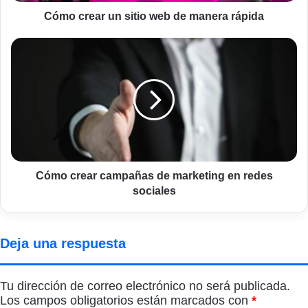
Cómo crear un sitio web de manera rápida
Cómo
crear
campañas
de
marketing
en
redes
sociales
Cómo crear campañas de marketing en redes
sociales
Deja una respuesta
Tu dirección de correo electrónico no será publicada.
Los campos obligatorios están marcados con
*