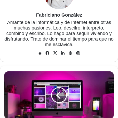
Fabriciano González
Amante de la informática y de Internet entre otras
muchas pasiones. Leo, descifro, interpreto,
combino y escribo. Lo hago para seguir viviendo y
disfrutando. Trato de dominar el tiempo para que no
me esclavice.
Sitio
Facebook
X
LinkedIn
Pinterest
Instagram
web
Cómo
crear
un
sitio
web
de
manera
rápida