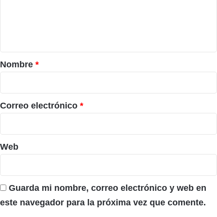
e
n
t
a
r
Nombre
*
i
o
*
Correo electrónico
*
Web
Guarda mi nombre, correo electrónico y web en
este navegador para la próxima vez que comente.