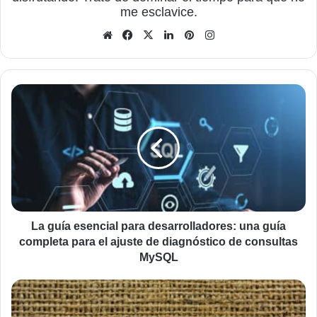
me esclavice.
Sitio
Facebook
X
LinkedIn
Pinterest
Instagram
web
La
guía
esencial
para
desarrolladores:
una
guía
completa
para
el
La guía esencial para desarrolladores: una guía
ajuste
completa para el ajuste de diagnóstico de consultas
de
MySQL
diagnóstico
de
Qué
consultas
hacer
MySQL
para