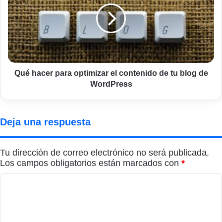
optimizar
el
contenido
de
tu
blog
de
Qué hacer para optimizar el contenido de tu blog de
WordPress
WordPress
Deja una respuesta
Tu dirección de correo electrónico no será publicada.
Los campos obligatorios están marcados con
*
C
o
m