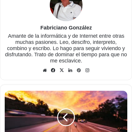
Fabriciano González
Amante de la informática y de Internet entre otras
muchas pasiones. Leo, descifro, interpreto,
combino y escribo. Lo hago para seguir viviendo y
disfrutando. Trato de dominar el tiempo para que no
me esclavice.
Sitio
Facebook
X
LinkedIn
Pinterest
Instagram
web
Cómo
alquilar
coches
y
furgonetas
por
un