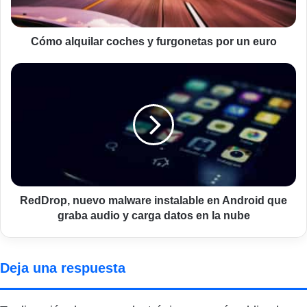
euro
Cómo alquilar coches y furgonetas por un euro
RedDrop,
nuevo
malware
instalable
en
Android
que
graba
audio
y
RedDrop, nuevo malware instalable en Android que
carga
graba audio y carga datos en la nube
datos
en
la
Deja una respuesta
nube