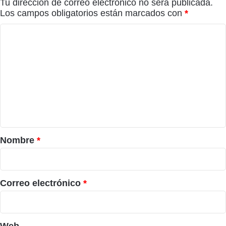
Tu dirección de correo electrónico no será publicada.
Los campos obligatorios están marcados con
*
C
o
m
e
n
t
a
r
Nombre
*
i
o
*
Correo electrónico
*
Web