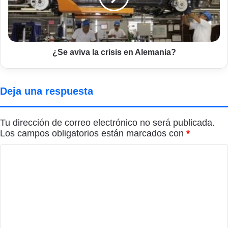
Alemania?
¿Se aviva la crisis en Alemania?
Deja una respuesta
Tu dirección de correo electrónico no será publicada.
Los campos obligatorios están marcados con
*
C
o
m
e
n
t