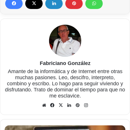
Fabriciano González
Amante de la informática y de Internet entre otras
muchas pasiones. Leo, descifro, interpreto,
combino y escribo. Lo hago para seguir viviendo y
disfrutando. Trato de dominar el tiempo para que no
me esclavice.
Sitio
Facebook
X
LinkedIn
Pinterest
Instagram
web
Cómo