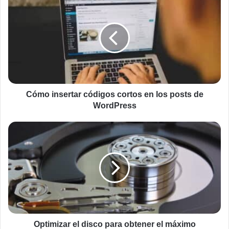
insertar
códigos
cortos
en
los
posts
de
WordPress
Cómo insertar códigos cortos en los posts de
WordPress
Optimizar
el
disco
para
obtener
el
máximo
rendimiento
en
el
Optimizar el disco para obtener el máximo