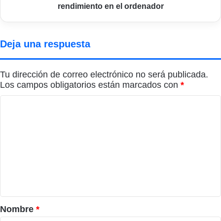
ordenador
rendimiento en el ordenador
Deja una respuesta
Tu dirección de correo electrónico no será publicada.
Los campos obligatorios están marcados con
*
C
o
m
e
n
t
a
r
Nombre
*