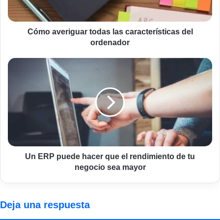
Cómo averiguar todas las características del
ordenador
Un
ERP
puede
hacer
que
el
rendimiento
de
tu
negocio
Un ERP puede hacer que el rendimiento de tu
sea
negocio sea mayor
mayor
Deja una respuesta