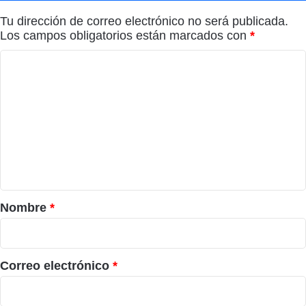
Tu dirección de correo electrónico no será publicada.
Los campos obligatorios están marcados con
*
C
o
m
e
n
t
a
r
Nombre
*
i
o
*
Correo electrónico
*