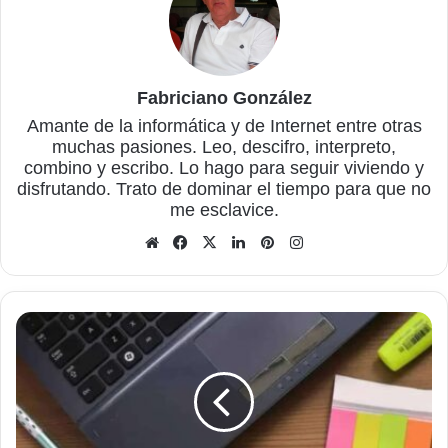
Fabriciano González
Amante de la informática y de Internet entre otras
muchas pasiones. Leo, descifro, interpreto,
combino y escribo. Lo hago para seguir viviendo y
disfrutando. Trato de dominar el tiempo para que no
me esclavice.
Sitio
Facebook
X
LinkedIn
Pinterest
Instagram
web
Cómo
averiguar
todas
las
características
del
ordenador