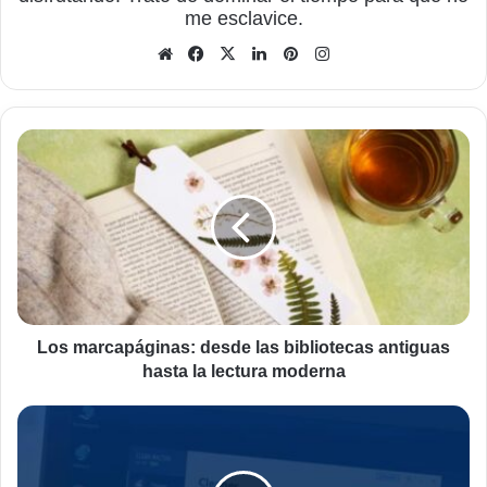
me esclavice.
Sitio
Facebook
X
LinkedIn
Pinterest
Instagram
web
Los
marcapáginas:
desde
las
bibliotecas
antiguas
hasta
la
lectura
moderna
Los marcapáginas: desde las bibliotecas antiguas
hasta la lectura moderna
Limpiar
y
optimizar
el