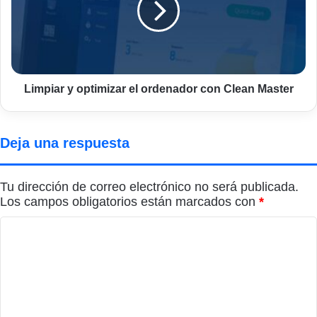
ordenador
con
Clean
Master
Limpiar y optimizar el ordenador con Clean Master
Deja una respuesta
Tu dirección de correo electrónico no será publicada.
Los campos obligatorios están marcados con
*
C
o
m
e
n