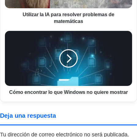
matemáticas
Utilizar la IA para resolver problemas de
matemáticas
Cómo
encontrar
lo
que
Windows
no
quiere
mostrar
Cómo encontrar lo que Windows no quiere mostrar
Deja una respuesta
Tu dirección de correo electrónico no será publicada.