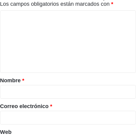
Los campos obligatorios están marcados con
*
C
o
m
e
n
t
a
r
Nombre
*
i
o
*
Correo electrónico
*
Web