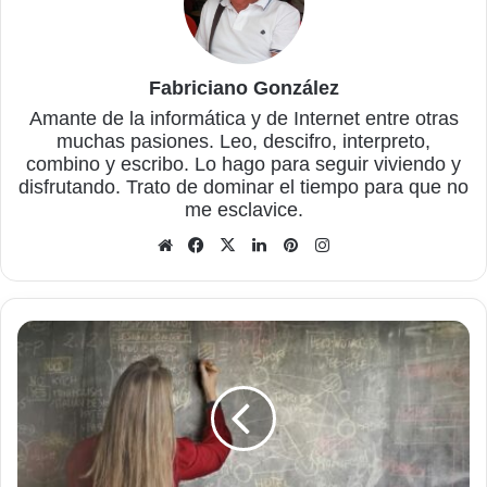
Fabriciano González
Amante de la informática y de Internet entre otras
muchas pasiones. Leo, descifro, interpreto,
combino y escribo. Lo hago para seguir viviendo y
disfrutando. Trato de dominar el tiempo para que no
me esclavice.
Sitio
Facebook
X
LinkedIn
Pinterest
Instagram
web
Utilizar
la
IA
para
resolver
problemas
de