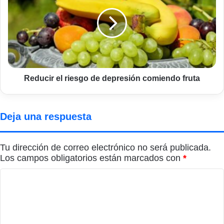
riesgo
de
depresión
comiendo
fruta
Reducir el riesgo de depresión comiendo fruta
Deja una respuesta
Tu dirección de correo electrónico no será publicada.
Los campos obligatorios están marcados con
*
C
o
m
e