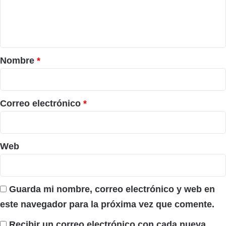
n
t
a
r
Nombre
*
i
o
*
Correo electrónico
*
Web
Guarda mi nombre, correo electrónico y web en
este navegador para la próxima vez que comente.
Recibir un correo electrónico con cada nueva