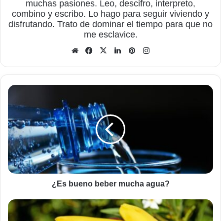
muchas pasiones. Leo, descifro, interpreto,
combino y escribo. Lo hago para seguir viviendo y
disfrutando. Trato de dominar el tiempo para que no
me esclavice.
Sitio
Facebook
X
LinkedIn
Pinterest
Instagram
web
¿Es
bueno
beber
mucha
agua?
¿Es bueno beber mucha agua?
Reducir
el