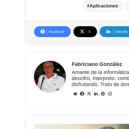
Aplicaciones
Facebook
X
LinkedIn
Fabriciano González
Amante de la informática
descifro, interpreto, com
disfrutando. Trato de do
Sitio
Facebook
X
LinkedIn
Pinterest
Instagr
web
Plastilina