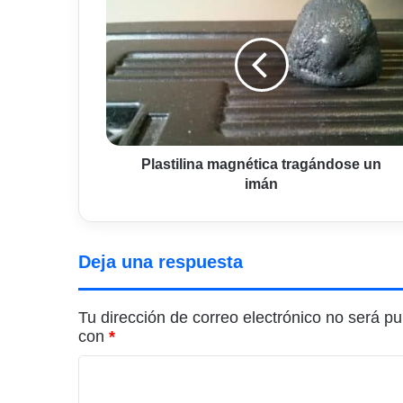
magnética
tragándose
un
imán
Plastilina magnética tragándose un
imán
Deja una respuesta
Tu dirección de correo electrónico no será pu
con
*
C
o