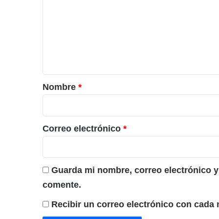
m
e
n
t
a
r
Nombre
*
i
o
*
Correo electrónico
*
Guarda mi nombre, correo electrónico y
comente.
Recibir un correo electrónico con cada 