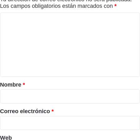
Los campos obligatorios están marcados con
*
C
o
m
e
n
t
a
r
Nombre
*
i
o
*
Correo electrónico
*
Web