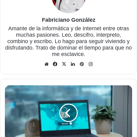
Fabriciano González
Amante de la informática y de Internet entre otras
muchas pasiones. Leo, descifro, interpreto,
combino y escribo. Lo hago para seguir viviendo y
disfrutando. Trato de dominar el tiempo para que no
me esclavice.
Sitio
Facebook
X
LinkedIn
Pinterest
Instagram
web
Maximiza
la
seguridad
de
tus
datos
con
Steganos