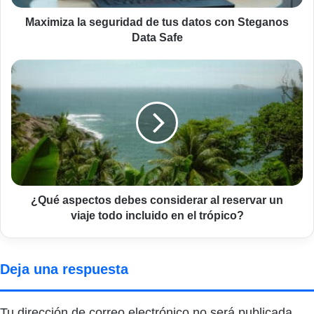
Data
Safe
Maximiza la seguridad de tus datos con Steganos
Data Safe
¿Qué
aspectos
debes
considerar
al
reservar
un
viaje
todo
incluido
¿Qué aspectos debes considerar al reservar un
en
viaje todo incluido en el trópico?
el
trópico?
Deja una respuesta
Tu dirección de correo electrónico no será publicada.