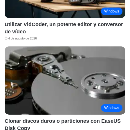
Windows
Utilizar VidCoder, un potente editor y conversor
de vídeo
4 de agosto de 2026
Windows
Clonar discos duros o particiones con EaseUS
Disk Copy