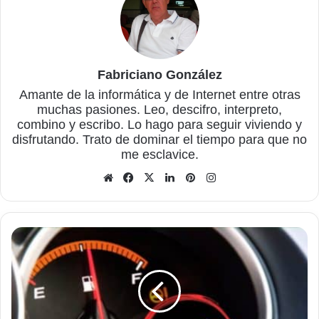
Fabriciano González
Amante de la informática y de Internet entre otras
muchas pasiones. Leo, descifro, interpreto,
combino y escribo. Lo hago para seguir viviendo y
disfrutando. Trato de dominar el tiempo para que no
me esclavice.
Sitio
Facebook
X
LinkedIn
Pinterest
Instagram
web
¿Por
qué
se
enciende
la
luz