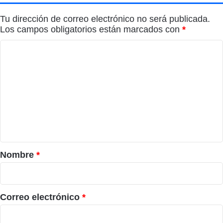
Tu dirección de correo electrónico no será publicada.
Los campos obligatorios están marcados con
*
C
o
m
e
n
t
a
r
Nombre
*
i
o
*
Correo electrónico
*