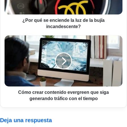
de
la
bujía
incandescente?
¿Por qué se enciende la luz de la bujía
incandescente?
Cómo
crear
contenido
evergreen
que
siga
generando
tráfico
con
el
Cómo crear contenido evergreen que siga
tiempo
generando tráfico con el tiempo
Deja una respuesta