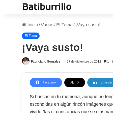
Inicio
/
Varios
/
El Tema
/
¡Vaya susto!
El Tema
¡Vaya susto!
Fabriciano González
27 de diciembre de 2012
1 mi
Facebook
X
LinkedIn
Si buscas en tu memoria, aunque no ten
escondidas en algún rincón imágenes que
vivido (las circunstancias que se plasm