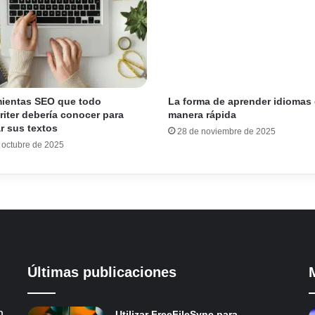
ientas SEO que todo
La forma de aprender idiomas
iter debería conocer para
manera rápida
r sus textos
28 de noviembre de 2025
 octubre de 2025
Últimas publicaciones
n
Utilizar FreeFileSync para