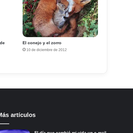
 de
El conejo y el zorro
10 de diciembre de 2012
Más artículos
El día que cambió mi vida un e-mail