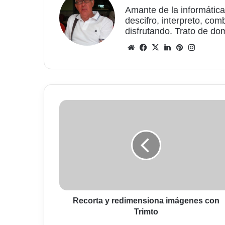
Amante de la informática
descifro, interpreto, com
disfrutando. Trato de do
Sitio
Facebook
X
LinkedIn
Pinterest
Instagr
web
Recorta
y
redimensiona
imágenes
con
Trimto
Recorta y redimensiona imágenes con
Trimto