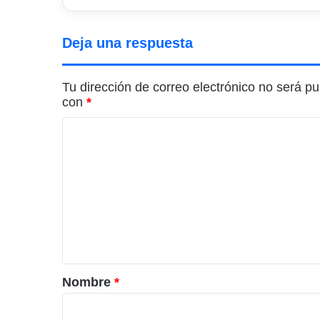
Deja una respuesta
Tu dirección de correo electrónico no será pu
con
*
C
o
m
e
n
t
a
r
Nombre
*
i