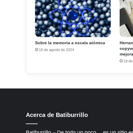
Sobre la memoria a escala atómica
Herram
copywr
16 de agosto de 2024
mejora
18 de
Acerca de Batiburrillo
Batiburrillo – De todo un poco… es un sitio e