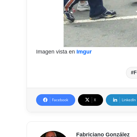
Imagen vista en
Imgur
F
Facebook
X
LinkedIn
Fabriciano González