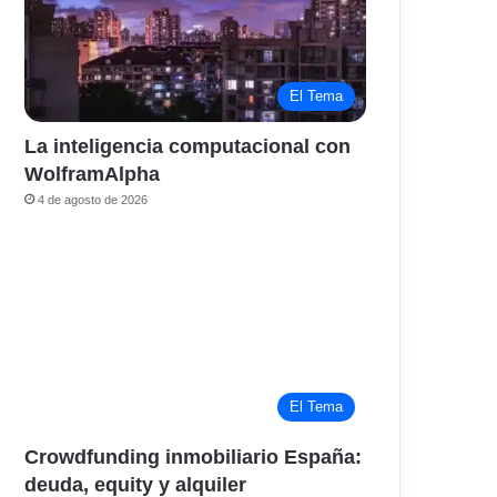
El Tema
La inteligencia computacional con
WolframAlpha
4 de agosto de 2026
El Tema
Crowdfunding inmobiliario España:
deuda, equity y alquiler