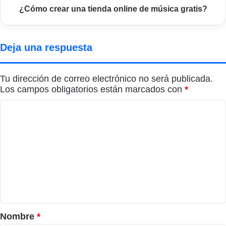
¿Cómo crear una tienda online de música gratis?
Deja una respuesta
Tu dirección de correo electrónico no será publicada.
Los campos obligatorios están marcados con
*
C
o
m
e
n
t
a
r
Nombre
*