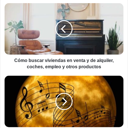
Cómo
buscar
viviendas
en
venta
y
de
alquiler,
coches,
empleo
Cómo buscar viviendas en venta y de alquiler,
y
coches, empleo y otros productos
otros
productos
¿Cómo
crear
una
tienda
online
de
música
gratis?