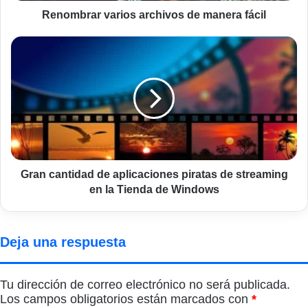
Renombrar varios archivos de manera fácil
Gran
cantidad
de
aplicaciones
piratas
de
streaming
en
la
Tienda
Gran cantidad de aplicaciones piratas de streaming
de
en la Tienda de Windows
Windows
Deja una respuesta
Tu dirección de correo electrónico no será publicada.
Los campos obligatorios están marcados con
*