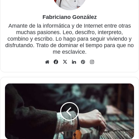
Fabriciano González
Amante de la informática y de Internet entre otras
muchas pasiones. Leo, descifro, interpreto,
combino y escribo. Lo hago para seguir viviendo y
disfrutando. Trato de dominar el tiempo para que no
me esclavice.
Sitio
Facebook
X
LinkedIn
Pinterest
Instagram
web
Renombrar
varios
archivos
de
manera
fácil