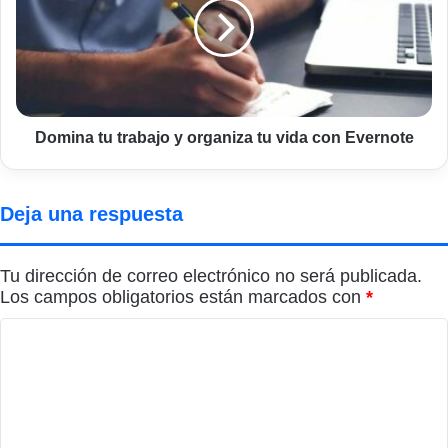
y
organiza
tu
vida
con
Evernote
Domina tu trabajo y organiza tu vida con Evernote
Deja una respuesta
Tu dirección de correo electrónico no será publicada.
Los campos obligatorios están marcados con
*
C
o
m
e