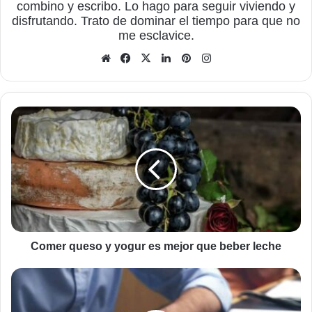
combino y escribo. Lo hago para seguir viviendo y
disfrutando. Trato de dominar el tiempo para que no
me esclavice.
Sitio
Facebook
X
LinkedIn
Pinterest
Instagram
web
Comer
queso
y
yogur
es
mejor
que
beber
leche
Comer queso y yogur es mejor que beber leche
Domina
tu
trabajo