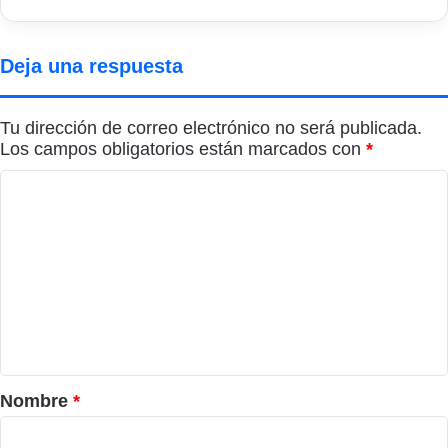
Deja una respuesta
Tu dirección de correo electrónico no será publicada.
Los campos obligatorios están marcados con
*
C
o
m
e
n
t
a
r
Nombre
*
i