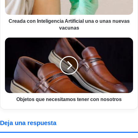
unas
nuevas
vacunas
Creada con Inteligencia Artificial una o unas nuevas
vacunas
Objetos
que
necesitamos
tener
con
nosotros
Objetos que necesitamos tener con nosotros
Deja una respuesta