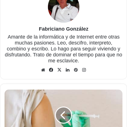
Fabriciano González
Amante de la informática y de Internet entre otras
muchas pasiones. Leo, descifro, interpreto,
combino y escribo. Lo hago para seguir viviendo y
disfrutando. Trato de dominar el tiempo para que no
me esclavice.
Sitio
Facebook
X
LinkedIn
Pinterest
Instagram
web
Creada
con
Inteligencia
Artificial
una
o