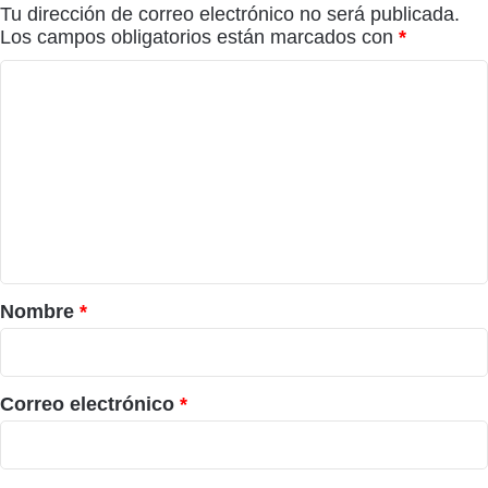
Tu dirección de correo electrónico no será publicada.
Los campos obligatorios están marcados con
*
C
o
m
e
n
t
a
r
Nombre
*
i
o
*
Correo electrónico
*