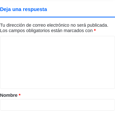
Deja una respuesta
Tu dirección de correo electrónico no será publicada.
Los campos obligatorios están marcados con
*
C
o
m
e
n
t
a
r
Nombre
*
i
o