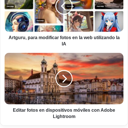
fotos
en
la
web
utilizando
la
IA
Artguru, para modificar fotos en la web utilizando la
IA
Editar
fotos
en
dispositivos
móviles
con
Adobe
Lightroom
Editar fotos en dispositivos móviles con Adobe
Lightroom