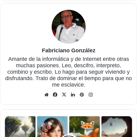
Fabriciano González
Amante de la informática y de Internet entre otras
muchas pasiones. Leo, descifro, interpreto,
combino y escribo. Lo hago para seguir viviendo y
disfrutando. Trato de dominar el tiempo para que no
me esclavice.
Sitio
Facebook
X
LinkedIn
Pinterest
Instagram
web
Artguru,
para
modificar