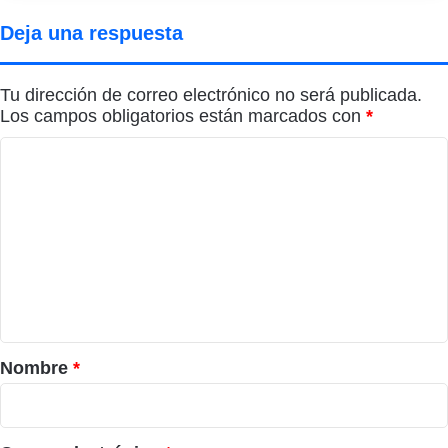
Deja una respuesta
Tu dirección de correo electrónico no será publicada.
Los campos obligatorios están marcados con
*
C
o
m
e
n
t
a
r
Nombre
*
i
o