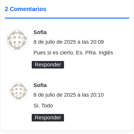
2 Comentarios
Sofia
d
8 de julio de 2025 a las 20:09
i
c
Pues si es cierto. Es. PRa. Inglés
e
Responder
:
Sofia
d
8 de julio de 2025 a las 20:10
i
c
Si. Todo
e
Responder
: