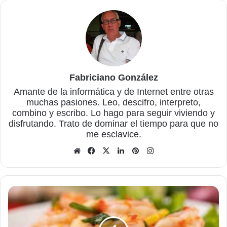
Fabriciano González
Amante de la informática y de Internet entre otras
muchas pasiones. Leo, descifro, interpreto,
combino y escribo. Lo hago para seguir viviendo y
disfrutando. Trato de dominar el tiempo para que no
me esclavice.
Sitio
Facebook
X
LinkedIn
Pinterest
Instagram
web
El
clásico
cóctel
de