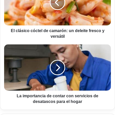
camarón:
un
deleite
fresco
y
versátil
El clásico cóctel de camarón: un deleite fresco y
versátil
La
importancia
de
contar
con
servicios
de
desatascos
para
el
La importancia de contar con servicios de
hogar
desatascos para el hogar