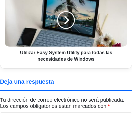
Easy
System
Utility
para
todas
las
necesidades
de
Windows
Utilizar Easy System Utility para todas las
necesidades de Windows
Deja una respuesta
Tu dirección de correo electrónico no será publicada.
Los campos obligatorios están marcados con
*
C
o