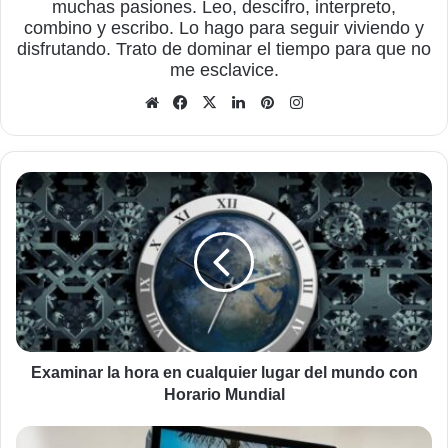
muchas pasiones. Leo, descifro, interpreto,
combino y escribo. Lo hago para seguir viviendo y
disfrutando. Trato de dominar el tiempo para que no
me esclavice.
Sitio
Facebook
X
LinkedIn
Pinterest
Instagram
web
Examinar
la
hora
en
cualquier
lugar
del
mundo
con
Horario
Examinar la hora en cualquier lugar del mundo con
Mundial
Horario Mundial
Utilizar