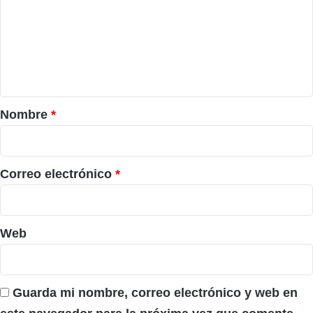
m
e
n
t
a
r
Nombre
*
i
o
*
Correo electrónico
*
Web
Guarda mi nombre, correo electrónico y web en