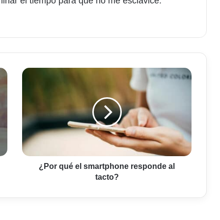
minar el tiempo para que no me esclavice.
am
¿Por
qué
el
smartphone
responde
al
tacto?
¿Por qué el smartphone responde al
tacto?