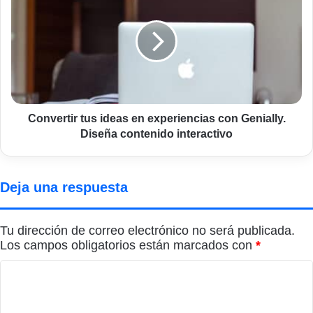
ideas
en
experiencias
con
Genially.
Diseña
contenido
interactivo
Convertir tus ideas en experiencias con Genially.
Diseña contenido interactivo
Deja una respuesta
Tu dirección de correo electrónico no será publicada.
Los campos obligatorios están marcados con
*
C
o
m