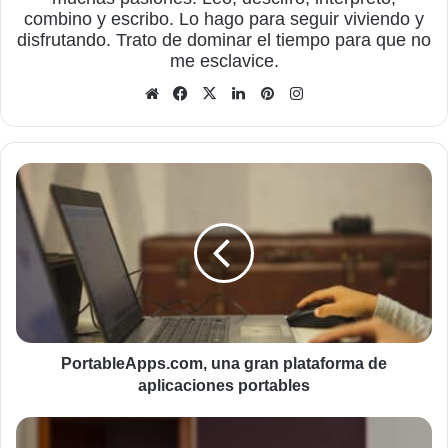
combino y escribo. Lo hago para seguir viviendo y
disfrutando. Trato de dominar el tiempo para que no
me esclavice.
Sitio
Facebook
X
LinkedIn
Pinterest
Instagram
web
PortableApps.com,
una
gran
plataforma
de
aplicaciones
portables
PortableApps.com, una gran plataforma de
aplicaciones portables
Convertir
tus