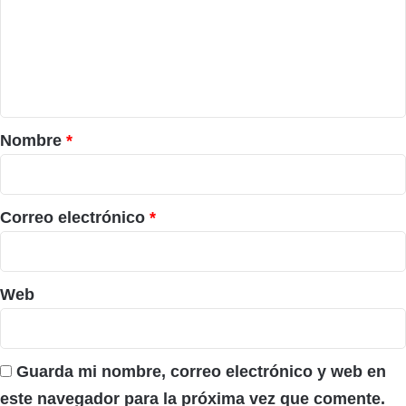
e
n
t
a
r
Nombre
*
i
o
*
Correo electrónico
*
Web
Guarda mi nombre, correo electrónico y web en
este navegador para la próxima vez que comente.