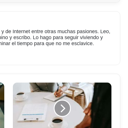
 y de Internet entre otras muchas pasiones. Leo,
bino y escribo. Lo hago para seguir viviendo y
minar el tiempo para que no me esclavice.
am
Startpage,
el
buscador
que
protege
los
datos
personales