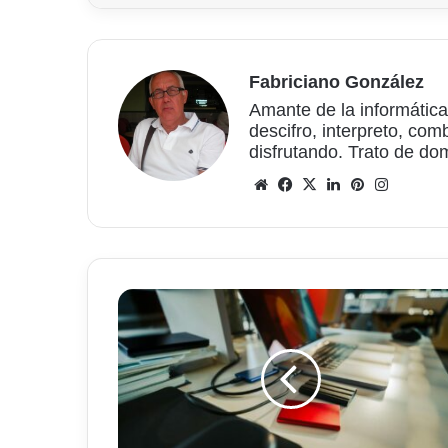
Fabriciano González
Amante de la informática
descifro, interpreto, com
disfrutando. Trato de do
Sitio
Facebook
X
LinkedIn
Pinterest
Instagr
web
Easeus
Partition
Master
Pro,
para
gestionar
tus
discos