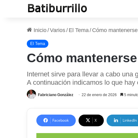
Inicio
/
Varios
/
El Tema
/
Cómo mantenerse a
El Tema
Cómo mantenerse a
Internet sirve para llevar a cabo una
A continuación indicamos lo que hay q
Fabriciano González
22 de enero de 2026
5 minuto
Facebook
X
LinkedIn