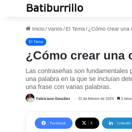
Inicio
/
Varios
/
El Tema
/
¿Cómo crear una 
El Tema
¿Cómo crear una 
Las contraseñas son fundamentales pa
una palabra en la que se incluían det
una frase con varias palabras.
Fabriciano González
22 de febrero de 2025
3 minut
Facebook
X
LinkedIn