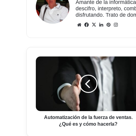
Amante de la informática
descifro, interpreto, com
disfrutando. Trato de do
Sitio
Facebook
X
LinkedIn
Pinterest
Instagr
web
Automatización
de
la
fuerza
de
ventas.
¿Qué
es
y
cómo
Automatización de la fuerza de ventas.
hacerla?
¿Qué es y cómo hacerla?