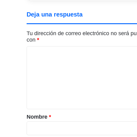
Deja una respuesta
Tu dirección de correo electrónico no será pu
con
*
C
o
m
e
n
t
a
r
Nombre
*
i
o