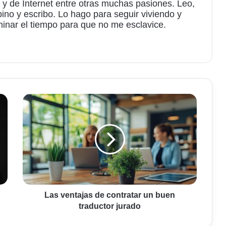
 y de Internet entre otras muchas pasiones. Leo,
bino y escribo. Lo hago para seguir viviendo y
minar el tiempo para que no me esclavice.
am
Las
ventajas
de
contratar
un
buen
traductor
jurado
Las ventajas de contratar un buen
traductor jurado