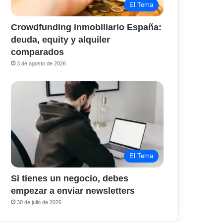
El Tema
Crowdfunding inmobiliario España:
deuda, equity y alquiler
comparados
3 de agosto de 2026
El Tema
Si tienes un negocio, debes
empezar a enviar newsletters
30 de julio de 2026