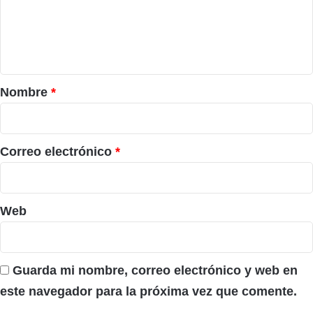
e
n
t
a
r
Nombre
*
i
o
*
Correo electrónico
*
Web
Guarda mi nombre, correo electrónico y web en
este navegador para la próxima vez que comente.