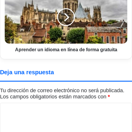
idioma
en
línea
de
forma
gratuita
Aprender un idioma en línea de forma gratuita
Deja una respuesta
Tu dirección de correo electrónico no será publicada.
Los campos obligatorios están marcados con
*
C
o
m