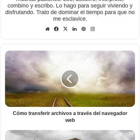
combino y escribo. Lo hago para seguir viviendo y
disfrutando. Trato de dominar el tiempo para que no
me esclavice.
Sitio
Facebook
X
LinkedIn
Pinterest
Instagram
web
Cómo
transferir
archivos
a
través
del
navegador
web
Cómo transferir archivos a través del navegador
web
Aprender
un