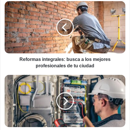
Reformas
integrales:
busca
a
los
mejores
profesionales
de
tu
ciudad
Reformas integrales: busca a los mejores
profesionales de tu ciudad
Las
diferencias
entre
los
montajes
eléctricos
industriales
y
las