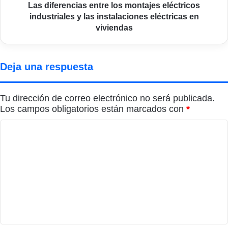
instalaciones
Las diferencias entre los montajes eléctricos
eléctricas
industriales y las instalaciones eléctricas en
en
viviendas
viviendas
Deja una respuesta
Tu dirección de correo electrónico no será publicada.
Los campos obligatorios están marcados con
*
C
o
m
e
n
t
a