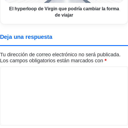
forma
de
El hyperloop de Virgin que podría cambiar la forma
viajar
de viajar
Deja una respuesta
Tu dirección de correo electrónico no será publicada.
Los campos obligatorios están marcados con
*
C
o
m
e
n
t
a