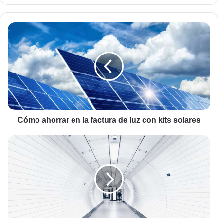
Cómo
ahorrar
en
la
factura
de
luz
con
kits
solares
Cómo ahorrar en la factura de luz con kits solares
El
hyperloop
de
Virgin
que
podría
cambiar
la