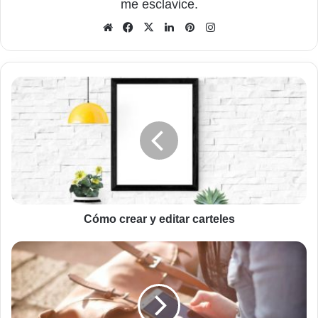
me esclavice.
Sitio
Facebook
X
LinkedIn
Pinterest
Instagram
web
Cómo
crear
y
editar
carteles
Cómo crear y editar carteles
Cómo
disfrutar
de
tarifas
prepago