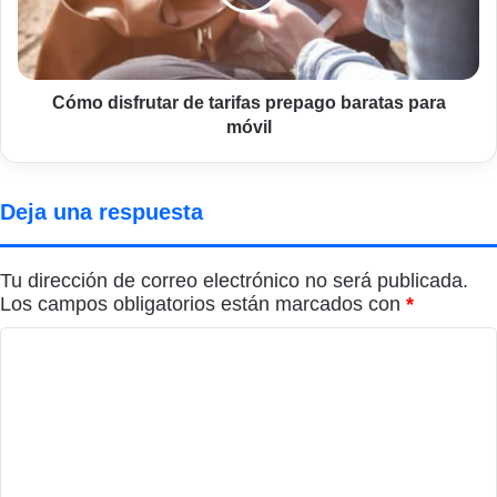
baratas
para
móvil
Cómo disfrutar de tarifas prepago baratas para
móvil
Deja una respuesta
Tu dirección de correo electrónico no será publicada.
Los campos obligatorios están marcados con
*
C
o
m
e
n