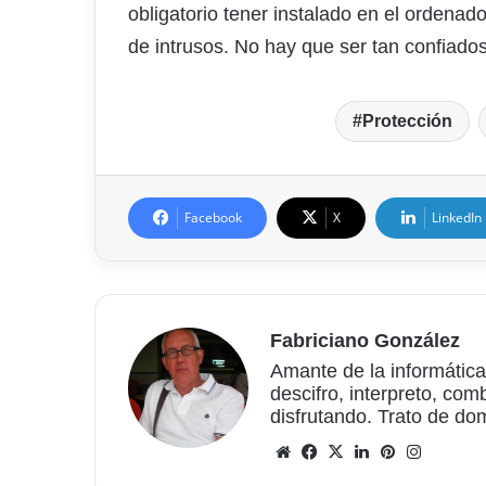
obligatorio tener instalado en el ordenad
de intrusos. No hay que ser tan confiados
Protección
Facebook
X
LinkedIn
Fabriciano González
Amante de la informática
descifro, interpreto, com
disfrutando. Trato de do
Sitio
Facebook
X
LinkedIn
Pinterest
Instagr
web