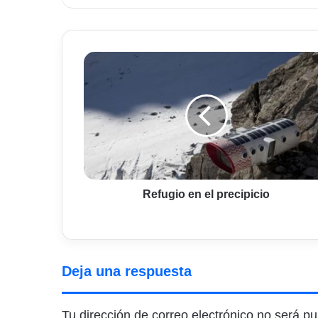
Refugio
en
el
precipicio
Refugio en el precipicio
Deja una respuesta
Tu dirección de correo electrónico no será pu