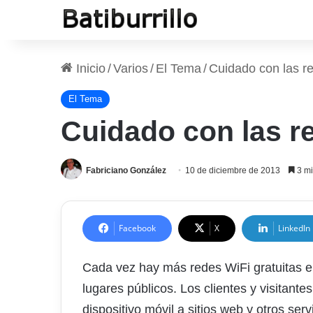
Inicio
/
Varios
/
El Tema
/
Cuidado con las re
El Tema
Cuidado con las re
Fabriciano González
10 de diciembre de 2013
3 mi
Facebook
X
LinkedIn
Cada vez hay más redes WiFi gratuitas en 
lugares públicos. Los clientes y visitant
dispositivo móvil a sitios web y otros se