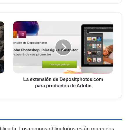
La
extensión
de
Depositphotos.com
para
productos
de
Adobe
La extensión de Depositphotos.com
para productos de Adobe
blicada.
Los campos obligatorios están marcados