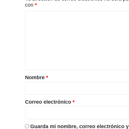
con
*
C
o
m
e
n
t
a
r
Nombre
*
i
o
*
Correo electrónico
*
Guarda mi nombre, correo electrónico y