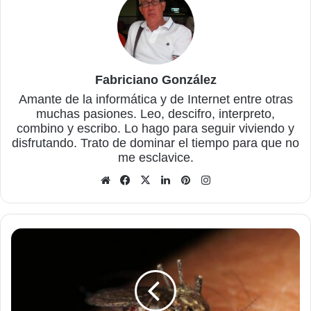
Fabriciano González
Amante de la informática y de Internet entre otras
muchas pasiones. Leo, descifro, interpreto,
combino y escribo. Lo hago para seguir viviendo y
disfrutando. Trato de dominar el tiempo para que no
me esclavice.
Sitio
Facebook
X
LinkedIn
Pinterest
Instagram
web
¿Por
qué
se
disparan
los
síntomas