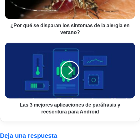
de
la
alergia
en
¿Por qué se disparan los síntomas de la alergia en
verano?
verano?
Las
3
mejores
aplicaciones
de
paráfrasis
y
reescritura
para
Android
Las 3 mejores aplicaciones de paráfrasis y
reescritura para Android
Deja una respuesta