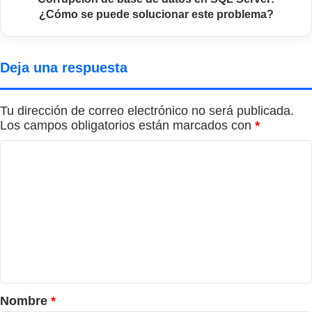
puede
¿Cómo se puede solucionar este problema?
solucionar
este
problema?
Deja una respuesta
Tu dirección de correo electrónico no será publicada.
Los campos obligatorios están marcados con
*
C
o
m
e
n
t
a
r
Nombre
*