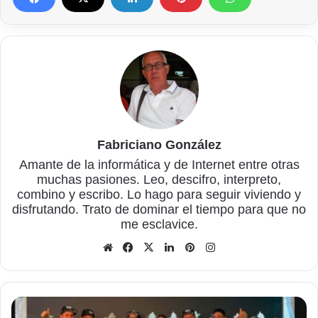
Fabriciano González
Amante de la informática y de Internet entre otras
muchas pasiones. Leo, descifro, interpreto,
combino y escribo. Lo hago para seguir viviendo y
disfrutando. Trato de dominar el tiempo para que no
me esclavice.
Sitio
Facebook
X
LinkedIn
Pinterest
Instagram
web
Fast