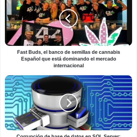
Buds,
el
banco
de
semillas
de
cannabis
Español
que
Fast Buds, el banco de semillas de cannabis
está
Español que está dominando el mercado
dominando
internacional
el
mercado
Corrupción
internacional
de
base
de
datos
en
SQL
Server:
¿Cómo
se
Corrupción de base de datos en SQL Server: