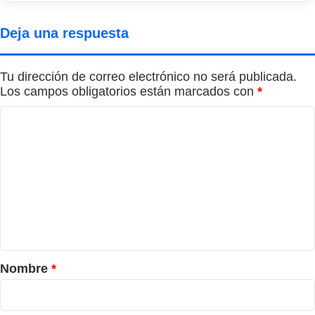
Deja una respuesta
Tu dirección de correo electrónico no será publicada.
Los campos obligatorios están marcados con
*
C
o
m
e
n
t
a
r
Nombre
*
i
o