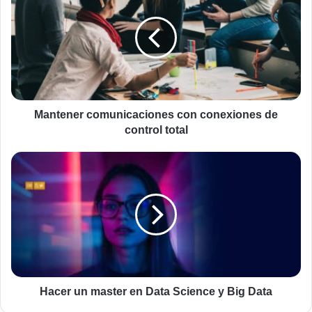
con
conexiones
de
control
total
Mantener comunicaciones con conexiones de
control total
Hacer
un
master
en
Data
Science
y
Big
Data
Hacer un master en Data Science y Big Data