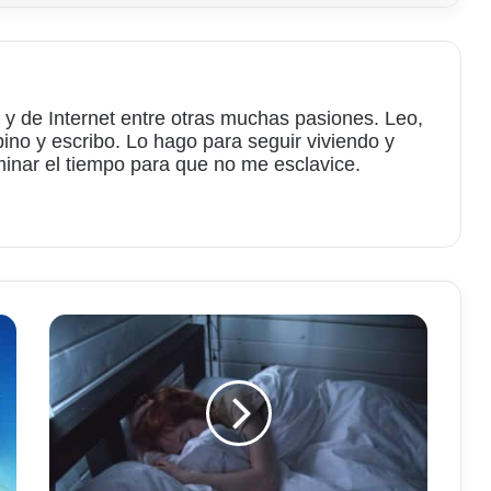
 y de Internet entre otras muchas pasiones. Leo,
bino y escribo. Lo hago para seguir viviendo y
minar el tiempo para que no me esclavice.
am
La
somnolencia
se
regula
en
una
especie
de