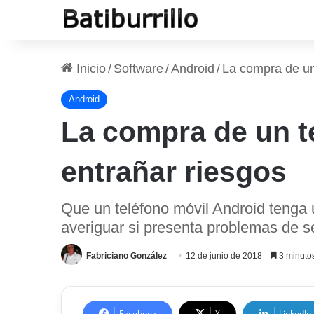
Inicio
/
Software
/
Android
/
La compra de un
Android
La compra de un t
entrañar riesgos
Que un teléfono móvil Android tenga 
averiguar si presenta problemas de s
Fabriciano González
12 de junio de 2018
3 minutos
Facebook
X
LinkedIn