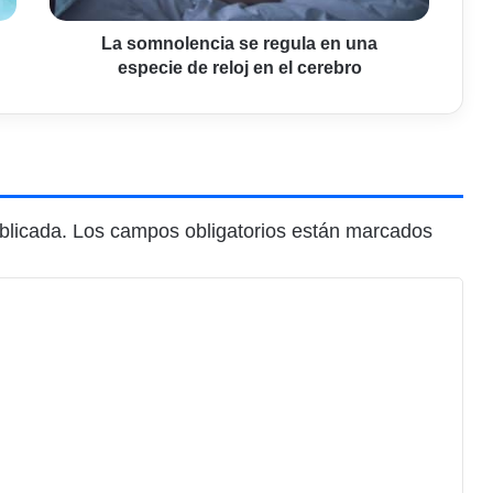
reloj
en
La somnolencia se regula en una
el
especie de reloj en el cerebro
cerebro
blicada.
Los campos obligatorios están marcados