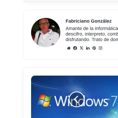
Fabriciano González
Amante de la informática
descifro, interpreto, com
disfrutando. Trato de do
Sitio
Facebook
X
LinkedIn
Pinterest
Instagr
web
Microsoft
abandona
el
soporte
a
Windows
7
y