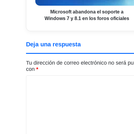
8.1
en
Microsoft abandona el soporte a
los
Windows 7 y 8.1 en los foros oficiales
foros
oficiales
Deja una respuesta
Tu dirección de correo electrónico no será pu
con
*
C
o
m
e
n
t
a