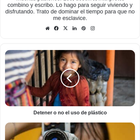
combino y escribo. Lo hago para seguir viviendo y
disfrutando. Trato de dominar el tiempo para que no
me esclavice.
Sitio
Facebook
X
LinkedIn
Pinterest
Instagram
web
Detener
o
no
el
uso
de
plástico
Detener o no el uso de plástico
Instagram
es
la