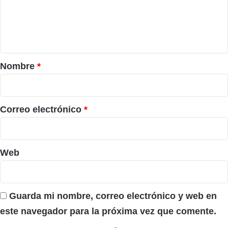
e
n
t
a
r
Nombre
*
i
o
*
Correo electrónico
*
Web
Guarda mi nombre, correo electrónico y web en
este navegador para la próxima vez que comente.