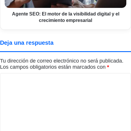
digital
y
el
Agente SEO: El motor de la visibilidad digital y el
crecimiento
crecimiento empresarial
empresarial
Deja una respuesta
Tu dirección de correo electrónico no será publicada.
Los campos obligatorios están marcados con
*
C
o
m
e
n
t
a