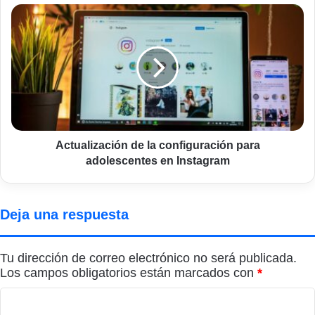
Actualización
de
la
configuración
para
adolescentes
en
Instagram
Actualización de la configuración para
adolescentes en Instagram
Deja una respuesta
Tu dirección de correo electrónico no será publicada.
Los campos obligatorios están marcados con
*
C