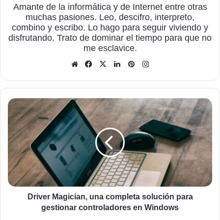
Amante de la informática y de Internet entre otras
muchas pasiones. Leo, descifro, interpreto,
combino y escribo. Lo hago para seguir viviendo y
disfrutando. Trato de dominar el tiempo para que no
me esclavice.
Sitio
Facebook
X
LinkedIn
Pinterest
Instagram
web
Driver
Magician,
una
completa
solución
para
gestionar
controladores
en
Windows
Driver Magician, una completa solución para
gestionar controladores en Windows