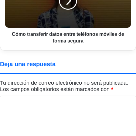
teléfonos
móviles
de
forma
segura
Cómo transferir datos entre teléfonos móviles de
forma segura
Deja una respuesta
Tu dirección de correo electrónico no será publicada.
Los campos obligatorios están marcados con
*
C
o
m
e