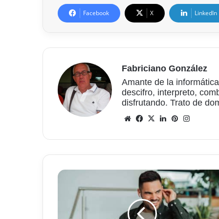
Facebook
X
LinkedIn
Fabriciano González
Amante de la informática
descifro, interpreto, com
disfrutando. Trato de do
Sitio
Facebook
X
LinkedIn
Pinterest
Instagr
web
Descubre
los
mitos
y
verdades