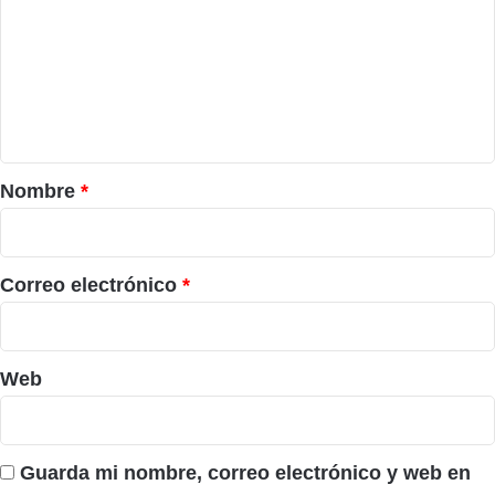
m
e
n
t
a
r
Nombre
*
i
o
*
Correo electrónico
*
Web
Guarda mi nombre, correo electrónico y web en