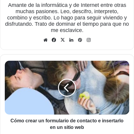
Amante de la informática y de Internet entre otras
muchas pasiones. Leo, descifro, interpreto,
combino y escribo. Lo hago para seguir viviendo y
disfrutando. Trato de dominar el tiempo para que no
me esclavice.
Sitio
Facebook
X
LinkedIn
Pinterest
Instagram
web
Cómo
crear
un
formulario
de
contacto
e
insertarlo
en
un
Cómo crear un formulario de contacto e insertarlo
sitio
en un sitio web
web