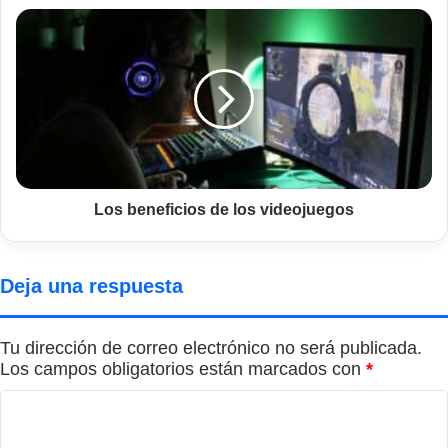
Los
beneficios
de
los
videojuegos
Los beneficios de los videojuegos
Deja una respuesta
Tu dirección de correo electrónico no será publicada.
Los campos obligatorios están marcados con
*
C
o