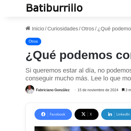
Inicio
/
Curiosidades
/
Otros
/
¿Qué podemos 
Otros
¿Qué podemos con
Si queremos estar al día, no podemos 
conseguir mucho más. Lee lo que mo
Fabriciano González
15 de noviembre de 2024
3 m
Facebook
X
LinkedIn