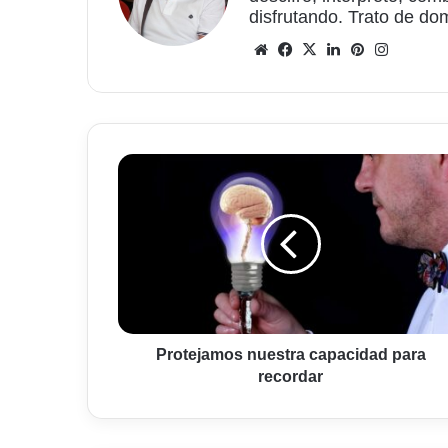
disfrutando. Trato de do
Sitio
Facebook
X
LinkedIn
Pinterest
Instagr
web
Protejamos
nuestra
capacidad
para
recordar
Protejamos nuestra capacidad para
recordar