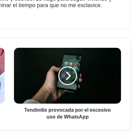
minar el tiempo para que no me esclavice.
am
Tendinitis
provocada
por
el
excesivo
uso
de
WhatsApp
Tendinitis provocada por el excesivo
uso de WhatsApp